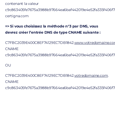
contenant la valeur
c9c863405fe7675a3988b97664ea6baf442019e4e52fa335f406f7c
certigna.com
=> Si vous choisissez la méthode n°3 par DNS, vous
devrez créer l’entrée DNS de type CNAME suivante :
C7FBC2039E400C8EF74129EC7DB1842.
www.votredomaine.c
CNAME
c9c863405fe7675a3988b97664ea6baf442019e4e52fa335f406f7c5
OU
C7FBC2039E400C8EF74129EC7DB1842.
votredomaine.com
.
CNAME
c9c863405fe7675a3988b97664ea6baf442019e4e52fa335f406f7c5