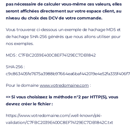
pas nécessaire de calculer vous-même ces valeurs, elles
seront affichées directement sur votre espace client, au
niveau du choix des DCV de votre commande.
Vous trouverez ci-dessous un exemple de hachage MD5 et
de hachage SHA-256 générés que nous allons utiliser pour
nos exemples.
MD5 : C7FBC2039E400C8EF74129EC7DB1842
SHA-256 :
c9c863405fe7675a3988b97664ea6baf442019e4e52fa335f406f7c
Pour le domaine
www.votredomaine.com
:
=> Si vous choisissez la méthode n°2 par HTTP(S), vous
devrez créer le fichier :
https://www.votredomaine.com/.well-known/pki-
validation/C7FBC2039E400C8EF74129EC7DB1842C.txt