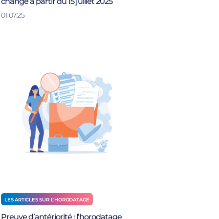
change à partir du 15 juillet 2025
01.07.25
LES ARTICLES SUR L'HORODATAGE
Preuve d’antériorité : l’horodatage