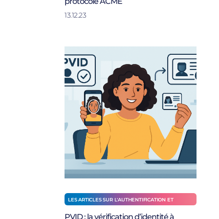
protocole ACME
13.12.23
LES ARTICLES SUR L'AUTHENTIFICATION ET
L'IDENTIFICATION
PVID : la vérification d’identité à