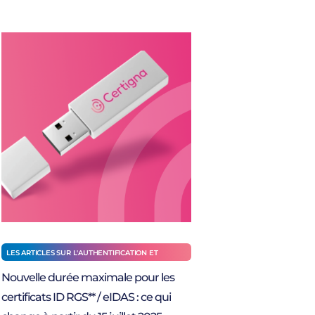
LES ARTICLES SUR L'AUTHENTIFICATION ET
L'IDENTIFICATION
Nouvelle durée maximale pour les
certificats ID RGS** / eIDAS : ce qui