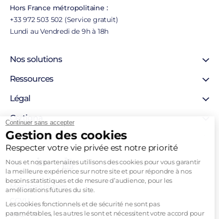
Hors France métropolitaine :
+33 972 503 502 (Service gratuit)
Lundi au Vendredi de 9h à 18h
Nos solutions
Certificat SSL
Ressources
Certificat personne morale
Support
Légal
Certificat personne physique
Blog
Certigna Horodatage
Mentions légales
Certigna
Hébergement sécurisée
Continuer sans accepter
Autorités de certification
Gestion des cookies
Solutions pour développeurs
À propos
Liste de révocation
Pourquoi nous choisir
Respecter votre vie privée est notre priorité
Politique d’horodatage
Contact
Politique de certification
Nous et nos partenaires utilisons des cookies pour vous garantir
Recrutement
la meilleure expérience sur notre site et pour répondre à nos
Tableau Garanties HDS
besoins statistiques et de mesure d’audience, pour les
Mentions légales
améliorations futures du site.
CGVU
Les cookies fonctionnels et de sécurité ne sont pas
paramétrables, les autres le sont et nécessitent votre accord pour
CGU