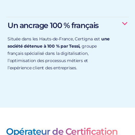
Dater et certifier juridiquement des documents ;
Héberger des données.
Un ancrage 100 % français
La
solutions sont également disponibles « à la
qualification RGS
, en tant qu’Opérateur de
demande »
Certification et Autorité de Certification ;
Située dans les Hauts-de-France, Certigna est
une
Le
Référentiel Général de Sécurité
(RGS), mis en
société détenue à 100 % par Tessi,
groupe
place par l’État français, permet de garantir la
français spécialisé dans la digitalisation,
sécurité des échanges, notamment entre
l’optimisation des processus métiers et
l’Administration et les usagers.
l’expérience client des entreprises.
travailler avec des
partenaires disposant de serveurs et DataCenters
uniquement situés sur le territoire français
Opérateur de Certification