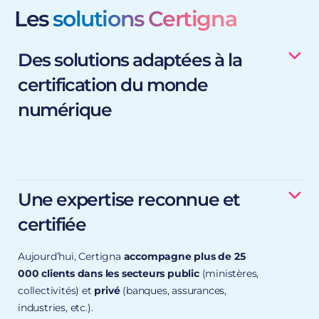
Les
solutions Certigna
Des solutions adaptées à la
certification du monde
numérique
solutions et des certificats
Une expertise reconnue et
Sécuriser des sites web et serveurs ;
certifiée
S’authentifier de façon sécurisée ;
Aujourd’hui, Certigna
accompagne plus de 25
Signer et certifier électroniquement des contenus
000 clients dans les secteurs public
(ministères,
numériques ;
collectivités) et
privé
(banques, assurances,
Chiffrer des correspondances ;
industries, etc.).