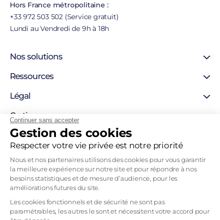
Hors France métropolitaine :
+33 972 503 502 (Service gratuit)
Lundi au Vendredi de 9h à 18h
Nos solutions
Certificat SSL
Ressources
Certificat personne morale
Support
Légal
Certificat personne physique
Blog
Certigna Horodatage
Mentions légales
Certigna
Hébergement sécurisée
Continuer sans accepter
Autorités de certification
Gestion des cookies
Solutions pour développeurs
À propos
Liste de révocation
Pourquoi nous choisir
Respecter votre vie privée est notre priorité
Politique d’horodatage
Contact
Politique de certification
Nous et nos partenaires utilisons des cookies pour vous garantir
Recrutement
la meilleure expérience sur notre site et pour répondre à nos
Tableau Garanties HDS
besoins statistiques et de mesure d’audience, pour les
Mentions légales
améliorations futures du site.
CGVU
Les cookies fonctionnels et de sécurité ne sont pas
paramétrables, les autres le sont et nécessitent votre accord pour
CGU