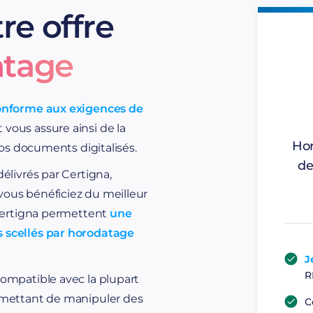
garantir la conformi
re offre
de bulletins de paye,
atage
produire une copie fia
diminuer
le stockage
nforme aux exigences de
apporter des faiscea
 vous assure ainsi de la
métiers,
Hor
 vos documents digitalisés.
de
élivrés par Certigna,
attester le respect d’u
 vous bénéficiez du meilleur
assurer la traçabilit
Certigna permettent
une
 scellés par horodatage
disposer d’une preuve
J
R
compatible avec la plupart
mettant de manipuler des
C