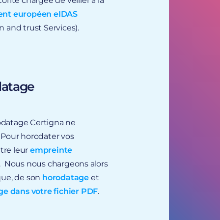
torité chargée de veiller à la
ent européen
eIDAS
n and trust Services).
odatage
horodatage Certigna ne
.
Pour horodater vos
tre leur
empreinte
.
Nous nous chargeons alors
que, de son
horodatage
et
ge dans votre fichier PDF
.