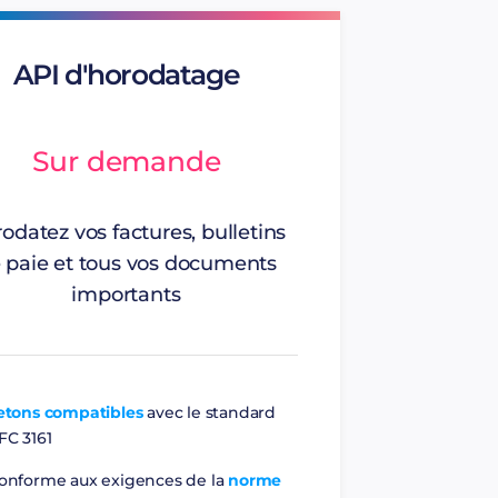
té de factures numériques ou encore
API d'horodatage
ble à valeur juridique,
 des documents papiers,
Sur demande
ux de preuves sur des processus
odatez vos factures, bulletins
 paie et tous vos documents
n délai légal,
importants
é d’un document numérique,
 d’antériorité.
etons compatibles
avec le standard
FC 3161
onforme aux exigences de la
norme