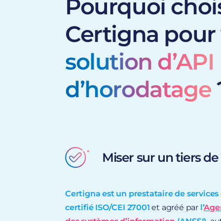
Pourquoi chois
Certigna pour 
solution d’API
d’horodatage
Miser sur un tiers de
Certigna est un prestataire de service
certifié ISO/CEI 27001
et agréé par
l’
Agen