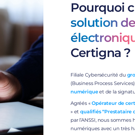
Pourquoi c
solution d
électroniq
Certigna ?
Filiale Cybersécurité du
gro
(Business Process Services)
numérique
et de la signat
Agréés «
Opérateur de cert
» et
qualifiés “Prestataire
par l’ANSSI, nous sommes hab
numériques avec un très ha