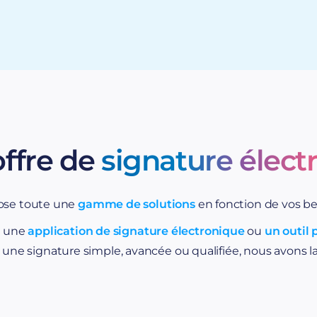
Contrats Internet / t
Compromis de vente
États des lieux d’ent
critères de vérifi
offre de
signature élect
manière unique et indiscu
ose toute une
gamme de solutions
en fonction de vos be
z une
application de signature électronique
ou
un outil 
 une signature simple, avancée ou qualifiée, nous avons la
La
signature “qualifiée”
actes :