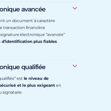
tronique avancée
ent un document à caractère
e transaction financière
un code SMS ou un code
e signature électronique “avancée”
’identification plus fiables
.
contrôlée par un Prestataire de
ut être utilisée sur les documents
onique qualifiée
ment SEPA
ualifiée” est
le niveau de
sécurisé et le plus exigeant
en
que “avancée”
est recommandée
 signataire.
quement ces documents :
U/CGV
nt identifié par une Autorité de
-vie, prévoyance