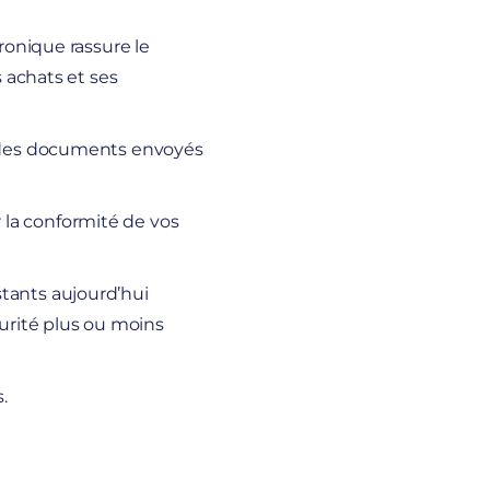
tronique
rassure le
s achats et ses
té des documents envoyés
 la conformité de vos
stants aujourd’hui
urité plus ou moins
.