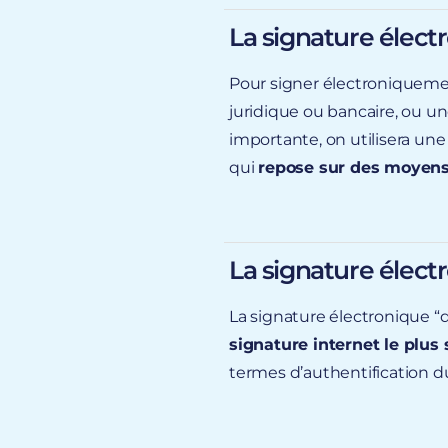
La signature élec
Pour signer électroniquem
juridique ou bancaire, ou un
importante, on utilisera un
envoyé par email,
qui
repose sur des moyens d
Services de Confiance
La
signature “simple”
pe
La signature électr
suivants :
Mandats de prélève
La signature électronique “q
signature internet le plus 
La
signature électroni
Contrats de travail
termes d’authentification du
pour signer électroni
Adhésions à des CG
physiqueme
Contrats d’Assurance
Certification