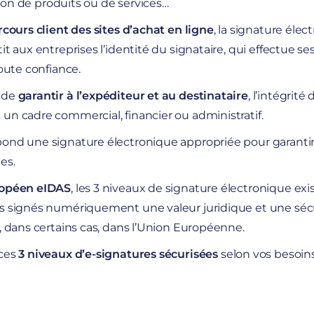
aison de produits ou de services…
cours client des sites d’achat en ligne
, la
signature élec
t aux entreprises l’identité du signataire, qui effectue se
toute confiance.
 de
garantir à l’expéditeur et au destinataire
, l’intégri
n cadre commercial, financier ou administratif.
ond une signature électronique appropriée pour garantir
es.
opéen eIDAS
, les 3 niveaux de signature électronique exi
s signés numériquement une valeur juridique et une séc
, dans certains cas, dans l’Union Européenne.
 ces
3 niveaux d’
e-signatures
sécurisées
selon vos besoins