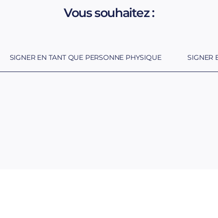
Vous souhaitez :
Authentiques : notaires
commissaires-priseur
D’avocats : PACS, stat
SIGNER EN TANT QUE PERSONNE PHYSIQUE
SIGNER 
de fonds de commerce
Produisant des effets
Européenne : souscrip
européens, virements,
Auprès d’organismes
confiance et de sécur
dématérialisés, factu
l’administration fiscal