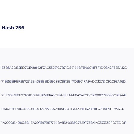
Hash 256
E3B6A2DB2ED7CE48842F7AC53241C7B71D54144BFB40C11F3F1D0B42F5EEA12D
71E653BFBF5E72515B4099BBD5EC8872812B47C6EC1FA9ADD327E1C92C9EA16D
211F3083B9E77A01D0828565897A1CE945EEAAE04942CCC369087D8080C9E4A6
0A67E28F7167457C8F14D2C95F8A280ABF42FA433910679891E47BAF9CE756C6
1A209DB499625B4EA29F597BE7744BA1E240B8C7629F75B41A3373339FD7EDDF