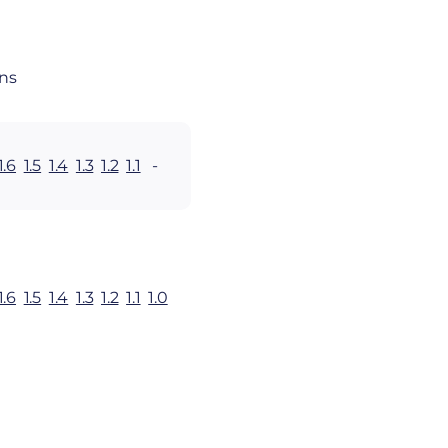
ns
1.6
1.5
1.4
1.3
1.2
1.1
-
1.6
1.5
1.4
1.3
1.2
1.1
1.0