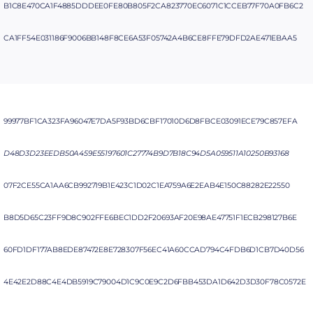
B1C8E470CA1F4885DDDEE0FE80B805F2CA823770EC6071C1CCEB77F70A0FB6C2
CA1FF54E031186F9006BB148F8CE6A53F05742A4B6CE8FFE79DFD2AE471EBAA5
99977BF1CA323FA96047E7DA5F93BD6CBF17010D6D8FBCE03091ECE79C857EFA
D48D3D23EEDB50A459E55197601C27774B9D7B18C94D5A059511A10250B93168
07F2CE55CA1AA6CB992719B1E423C1D02C1EA759A6E2EAB4E150C88282E22550
B8D5D65C23FF9D8C902FFE6BEC1DD2F20693AF20E98AE47751F1ECB298127B6E
60FD1DF177AB8EDE87472E8E728307F56EC41A60CCAD794C4FDB6D1CB7D40D56
4E42E2D88C4E4DB5919C79004D1C9C0E9C2D6FBB453DA1D642D3D30F78C0572E