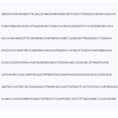
38E5A7047A3BA80DF9CBA23F96A5E9BD8BBC937D0E5D739DEEDA9A384542D17A
F5B4F968DB2AE25141F5AB06A8CF521BC0A116FB122B0627FFDD2FB990D8CAD4
5AC4F884B6332F7D128F6695CE46F881922A58FC3D65E9D718EBB2B1CFC658AA
8AE04D0DB06176FAD66F95B14903AA0768361AC4F4B21F3D93AF246519BB0AE4
E1D1C043DEA7676A4A8F3636E915066CE716723B446D43DE128C3F16887D4593
42FA9A38CC62EC69617AC8207979600725C8A90F6A5D82634500252EDD51C6D8
4BE7ACA4F318C52FEA84B2ED7FB08E45C425C7DE9AD7C2E775DD0CCD9F8DD0E
54483CA2EAEB99897052BD7527BD0CFD097413EC2DFD7F5B5490BCCAD2F294B8