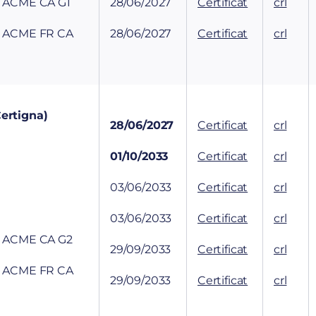
on ACME CA G1
28/06/2027
Certificat
crl
on ACME FR CA
28/06/2027
Certificat
crl
Certigna)
28/06/2027
Certificat
crl
01/10/2033
Certificat
crl
03/06/2033
Certificat
crl
03/06/2033
Certificat
crl
on ACME CA G2
29/09/2033
Certificat
crl
on ACME FR CA
29/09/2033
Certificat
crl