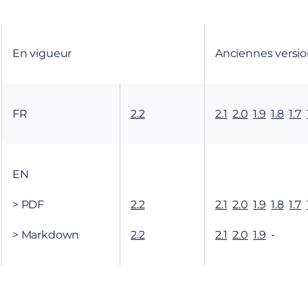
En vigueur
Anciennes versio
FR
2.2
2.1
2.0
1.9
1.8
1.7
EN
> PDF
2.2
2.1
2.0
1.9
1.8
1.7
> Markdown
2.2
2.1
2.0
1.9
-