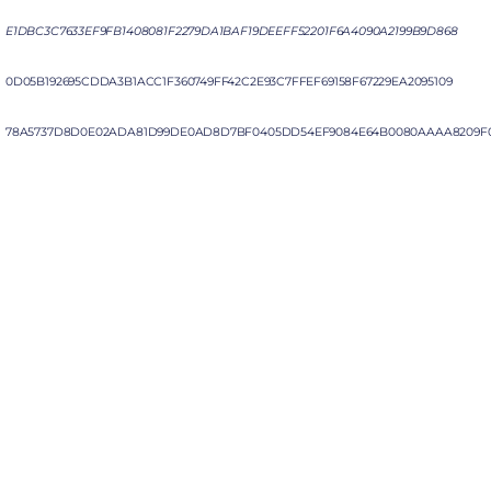
E1DBC3C7633EF9FB1408081F2279DA1BAF19DEEFF52201F6A4090A2199B9D868
0D05B192695CDDA3B1ACC1F360749FF42C2E93C7FFEF69158F67229EA2095109
78A5737D8D0E02ADA81D99DE0AD8D7BF0405DD54EF9084E64B0080AAAA8209F