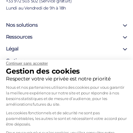
+33 972 503 502 (Service gratuit)
Lundi au Vendredi de 9h à 18h
Nos solutions
Certificat SSL
Ressources
Certificat personne morale
Support
Légal
Certificat personne physique
Blog
Certigna Horodatage
Mentions légales
Certigna
Hébergement sécurisée
Continuer sans accepter
Autorités de certification
Gestion des cookies
Solutions pour développeurs
À propos
Liste de révocation
Pourquoi nous choisir
Respecter votre vie privée est notre priorité
Politique d’horodatage
Contact
Politique de certification
Nous et nos partenaires utilisons des cookies pour vous garantir
Recrutement
la meilleure expérience sur notre site et pour répondre à nos
Tableau Garanties HDS
besoins statistiques et de mesure d’audience, pour les
Mentions légales
améliorations futures du site.
CGVU
Les cookies fonctionnels et de sécurité ne sont pas
paramétrables, les autres le sont et nécessitent votre accord pour
CGU
être déposés.
Politique d’utilisation des données personnelles
Pour en savoir plus sur les cookies, veuillez consulter notre