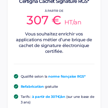
Certigna Cachet Signature RGS*
À PARTIR DE
307 €
Vous pouvez par exemple signer :
HT/an
vos factures électroniques,
Vous souhaitez enrichir vos
vos bulletins de paie,
applications métier d’une brique de
tous vos documents métier importants…
cachet de signature électronique
certifiée.
Qualifié selon la
norme française RGS*
Refabrication
gratuite
Tarifs :
à partir de 307€/an
(sur une base de
3 ans)