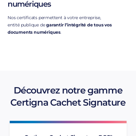
numériques
Nos certificats permettent à votre entreprise,
existence de votre organisation
entité publique de
garantir l’intégrité de tous vos
documents numériques
.
sceller des documents
Certigna Cachet Signature
signer numériquement vos
Découvrez notre gamme
documents numériques
Certigna Cachet Signature