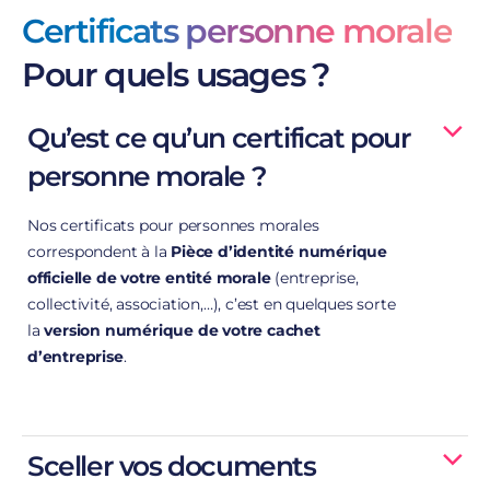
Certificats personne morale
Pour quels usages ?
Qu’est ce qu’un certificat pour
personne morale ?
Nos certificats pour personnes morales
correspondent à la
Pièce d’identité numérique
officielle de votre entité morale
(entreprise,
collectivité, association,…), c’est en quelques sorte
la
version numérique de votre cachet
d’entreprise
.
justifier de
son identité numérique
sécuriser ses échanges
Sceller vos documents
de données.