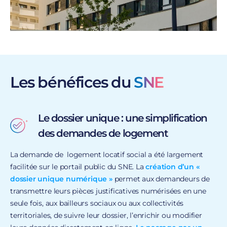
Dans la lignée du projet de loi ALUR (“l’Accès au
Logement et un Urbanisme Rénové”) qui vise à lutter
contre la fracture résidentielle, le SNE sert de base
d’amélioration pour
faciliter la demande de logement
social
. Le demandeur peut désormais constituer un
“dossier unique” (un seul dépôt de dossier justificatif
Les bénéfices du
SNE
numérisé), accéder en quelques clics au statut de sa
demande et aux informations qui le concerne…
Le dossier unique : une simplification
des demandes de logement
La demande de logement locatif social a été largement
facilitée sur le portail public du SNE. La
création d’un «
dossier unique numérique »
permet aux demandeurs de
transmettre leurs pièces justificatives numérisées en une
seule fois, aux bailleurs sociaux ou aux collectivités
territoriales, de suivre leur dossier, l’enrichir ou modifier