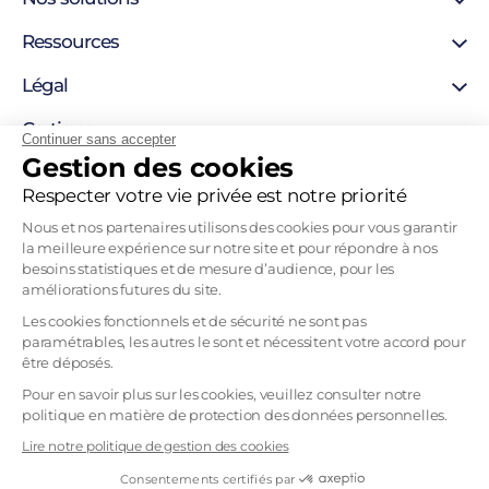
Certificat SSL
Ressources
Certificat personne morale
Support
Légal
Certificat personne physique
Blog
Certigna Horodatage
Mentions légales
Certigna
Hébergement sécurisée
Continuer sans accepter
Autorités de certification
Gestion des cookies
Solutions pour développeurs
À propos
Liste de révocation
Pourquoi nous choisir
Respecter votre vie privée est notre priorité
Politique d’horodatage
Contact
Politique de certification
Nous et nos partenaires utilisons des cookies pour vous garantir
Recrutement
la meilleure expérience sur notre site et pour répondre à nos
Tableau Garanties HDS
besoins statistiques et de mesure d’audience, pour les
Mentions légales
améliorations futures du site.
CGVU
Les cookies fonctionnels et de sécurité ne sont pas
paramétrables, les autres le sont et nécessitent votre accord pour
CGU
être déposés.
Politique d’utilisation des données personnelles
Pour en savoir plus sur les cookies, veuillez consulter notre
Politique de confidentialité 2D-ORIGIN
politique en matière de protection des données personnelles.
Gestion des cookies
Lire notre politique de gestion des cookies
Consentements certifiés par