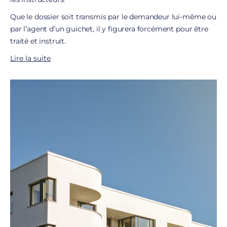
Que le dossier soit transmis par le demandeur lui-même ou
par l’agent d’un guichet, il y figurera forcément pour être
traité et instruit.
Lire la suite
C’est la raison d’être de la plateforme du SNE et celle de la
demande d’authentification au SNE logement pour
garantir la sécurité des informations et la protection des
pièces justificatives
des dossiers numérisés qui y
transitent.
Au delà de la fluidité gagnée pour rapprocher plus
rapidement le logement vacant du demandeur en attente,
le but du SNE est d’attester la
fiabilité des informations
transmises aux différents acteurs
traitant les demandes
et d’assurer une égalité des chances aux demandeurs.
Le système permet donc un traitement plus rapide, plus
efficace, plus juste et plus sécurisé des informations grâce
à une gestion partagée des demandes au niveau national.