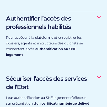
portail grand public
Authentifier l’accès des
professionnels habilités
Pour accéder à la plateforme et enregistrer les
dossiers, agents et instructeurs des guichets se
https://sne.logement.gouv.fr
connectent après
authentification au SNE
logement
.
bailleurs sociaux,
Sécuriser l’accès des services
gestionnaires territoriaux et collectivités territoriales
(ou Établissement Public de Coopération
de l’Etat
Intercommunale),
Leur authentification au SNE logement s’effectue
services de l’État référents.
sur présentation d’un
certificat numérique délivré