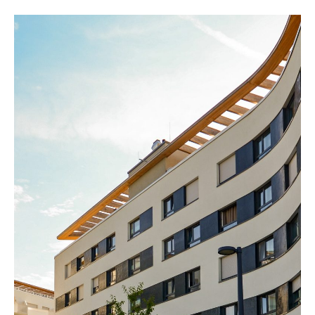
fonctionnement du système d’information logement de
l’Etat. Elle a donc une importance capitale pour faciliter
la gestion des demandes des bailleurs sociaux et des
fichiers partagés entre les différents départements
concernés et autres systèmes de l’Etat (Comdalo, SYPLO
et RPLS). Elle fournit
une meilleure qualité
d’informations
et
améliore la productivité des services
publics du logement social.
Le Système National d’Enregistrement du logement
social collecte des données qu’il transmet à son
“Infocentre”, une base de données nationale qui analyse
l’ensemble des données de l’utilisateur au delà de son
territoire d’appartenance. L’accès aux statistiques
territoriales du SNE souhaite ainsi offrir aux politiques
publiques du logement national et territorial,
une vision
plus juste de la demande de logement social
et
permet
des analyses comparatives entre les
communes
pour une meilleure prise de décisions.