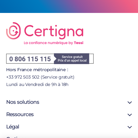
Hors France métropolitaine :
+33 972 503 502 (Service gratuit)
Lundi au Vendredi de 9h à 18h
Nos solutions
Certificat SSL
Ressources
Certificat personne morale
Support
Légal
Certificat personne physique
Blog
Certigna Horodatage
Mentions légales