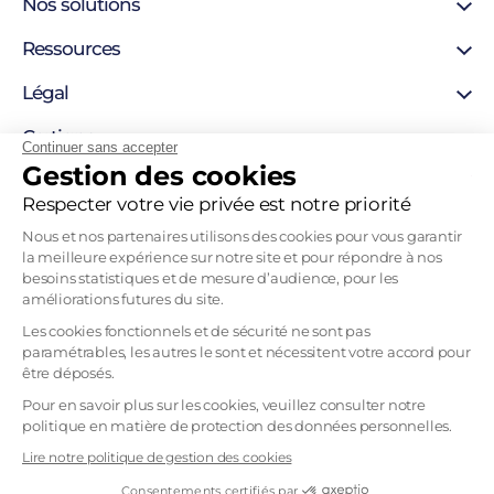
Nos solutions
Certificat SSL
Ressources
Certificat personne morale
Support
Légal
Certificat personne physique
Blog
Certigna Horodatage
Mentions légales
Certigna
Hébergement sécurisée
Continuer sans accepter
Autorités de certification
Gestion des cookies
Solutions pour développeurs
À propos
Liste de révocation
Pourquoi nous choisir
Respecter votre vie privée est notre priorité
Politique d’horodatage
Contact
Politique de certification
Nous et nos partenaires utilisons des cookies pour vous garantir
Recrutement
la meilleure expérience sur notre site et pour répondre à nos
Tableau Garanties HDS
besoins statistiques et de mesure d’audience, pour les
Mentions légales
améliorations futures du site.
CGVU
Les cookies fonctionnels et de sécurité ne sont pas
paramétrables, les autres le sont et nécessitent votre accord pour
CGU
être déposés.
Politique d’utilisation des données personnelles
Pour en savoir plus sur les cookies, veuillez consulter notre
Politique de confidentialité 2D-ORIGIN
politique en matière de protection des données personnelles.
Gestion des cookies
Lire notre politique de gestion des cookies
Consentements certifiés par