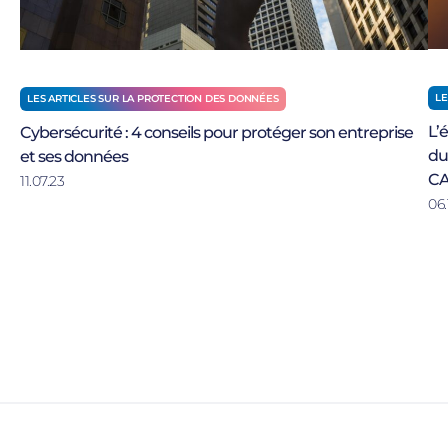
LE
LES ARTICLES SUR LA PROTECTION DES DONNÉES
L’
Cybersécurité : 4 conseils pour protéger son entreprise
du
et ses données
CA
11.07.23
06.