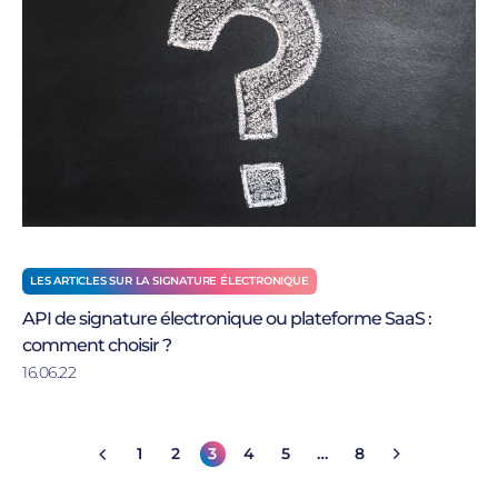
LES ARTICLES SUR LA SIGNATURE ÉLECTRONIQUE
API de signature électronique ou plateforme SaaS :
comment choisir ?
16.06.22
1
2
3
4
5
…
8