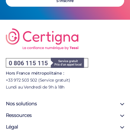
S'inscrire
Hors France métropolitaine :
+33 972 503 502 (Service gratuit)
Lundi au Vendredi de 9h à 18h
Nos solutions
Certificat SSL
Ressources
Certificat personne morale
Support
Légal
Certificat personne physique