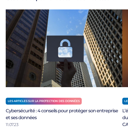
LE
LES ARTICLES SUR LA PROTECTION DES DONNÉES
L’
Cybersécurité : 4 conseils pour protéger son entreprise
du
et ses données
CA
11.07.23