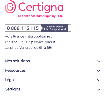
Hors France métropolitaine :
+33 972 503 502 (Service gratuit)
Lundi au Vendredi de 9h à 18h
Nos solutions
Certificat SSL
Ressources
Certificat personne morale
Support
Légal
Certificat personne physique
Blog
Certigna Horodatage
Mentions légales
Certigna
Hébergement sécurisée
Autorités de certification
Solutions pour développeurs
À propos
Liste de révocation
Pourquoi nous choisir
Politique d’horodatage