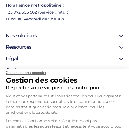
Hors France métropolitaine :
+33 972 503 502 (Service gratuit)
Lundi au Vendredi de 9h à 18h
Nos solutions
Certificat SSL
Ressources
Certificat personne morale
Support
Légal
Certificat personne physique
Blog
Certigna Horodatage
Mentions légales
Certigna
Hébergement sécurisée
Continuer sans accepter
Autorités de certification
Gestion des cookies
Solutions pour développeurs
À propos
Liste de révocation
Pourquoi nous choisir
Respecter votre vie privée est notre priorité
Politique d’horodatage
Contact
Politique de certification
Nous et nos partenaires utilisons des cookies pour vous garantir
Recrutement
la meilleure expérience sur notre site et pour répondre à nos
Tableau Garanties HDS
besoins statistiques et de mesure d’audience, pour les
Mentions légales
améliorations futures du site.
CGVU
Les cookies fonctionnels et de sécurité ne sont pas
paramétrables, les autres le sont et nécessitent votre accord pour
CGU