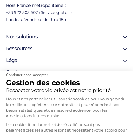
Hors France métropolitaine :
+33 972 503 502 (Service gratuit)
Lundi au Vendredi de 9h à 18h
Nos solutions
Certificat SSL
Ressources
Certificat personne morale
Support
Légal
Certificat personne physique
Blog
Certigna Horodatage
Mentions légales
Certigna
Hébergement sécurisée
Continuer sans accepter
Autorités de certification
Gestion des cookies
Solutions pour développeurs
À propos
Liste de révocation
Pourquoi nous choisir
Respecter votre vie privée est notre priorité
Politique d’horodatage
Contact
Politique de certification
Nous et nos partenaires utilisons des cookies pour vous garantir
Recrutement
la meilleure expérience sur notre site et pour répondre à nos
Tableau Garanties HDS
besoins statistiques et de mesure d’audience, pour les
Mentions légales
améliorations futures du site.
CGVU
Les cookies fonctionnels et de sécurité ne sont pas
paramétrables, les autres le sont et nécessitent votre accord pour
CGU