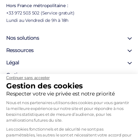
Hors France métropolitaine :
+33 972 503 502 (Service gratuit)
Lundi au Vendredi de 9h à 18h
Nos solutions
Certificat SSL
Ressources
Certificat personne morale
Support
Légal
Certificat personne physique
Blog
Certigna Horodatage
Mentions légales
Certigna
Hébergement sécurisée
Continuer sans accepter
Autorités de certification
Gestion des cookies
Solutions pour développeurs
À propos
Liste de révocation
Pourquoi nous choisir
Respecter votre vie privée est notre priorité
Politique d’horodatage
Contact
Politique de certification
Nous et nos partenaires utilisons des cookies pour vous garantir
Recrutement
la meilleure expérience sur notre site et pour répondre à nos
Tableau Garanties HDS
besoins statistiques et de mesure d’audience, pour les
Mentions légales
améliorations futures du site.
CGVU
Les cookies fonctionnels et de sécurité ne sont pas
paramétrables, les autres le sont et nécessitent votre accord pour
CGU