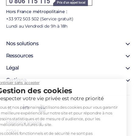
Hors France métropolitaine :
+33 972 503 502 (Service gratuit)
Lundi au Vendredi de 9h à 18h
Nos solutions
Certificat SSL
Ressources
Certificat personne morale
Support
Légal
Certificat personne physique
Blog
Certigna Horodatage
Mentions légales
Certigna
Hébergement sécurisée
Continuer sans accepter
Autorités de certification
Gestion des cookies
Solutions pour développeurs
À propos
Liste de révocation
Pourquoi nous choisir
Respecter votre vie privée est notre priorité
Politique d’horodatage
Contact
Politique de certification
Nous et nos partenaires utilisons des cookies pour vous garantir
Recrutement
la meilleure expérience sur notre site et pour répondre à nos
Tableau Garanties HDS
besoins statistiques et de mesure d’audience, pour les
Mentions légales
améliorations futures du site.
CGVU
Les cookies fonctionnels et de sécurité ne sont pas