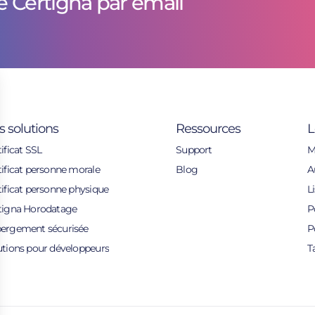
e Certigna par email
s solutions
Ressources
L
ificat SSL
Support
M
tificat personne morale
Blog
A
tificat personne physique
L
tigna Horodatage
P
ergement sécurisée
P
utions pour développeurs
T