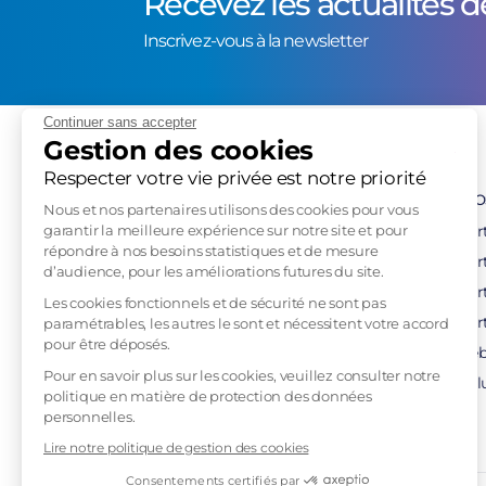
Recevez les actualités d
Inscrivez-vous à la newsletter
Continuer sans accepter
Gestion des cookies
Respecter votre vie privée est notre priorité
No
Nous et nos partenaires utilisons des cookies pour vous
garantir la meilleure expérience sur notre site et pour
Cert
répondre à nos besoins statistiques et de mesure
Cer
d’audience, pour les améliorations futures du site.
Cer
Les cookies fonctionnels et de sécurité ne sont pas
Cer
paramétrables, les autres le sont et nécessitent votre accord
pour être déposés.
Hors France métropolitaine :
Héb
Pour en savoir plus sur les cookies, veuillez consulter notre
+33 972 503 502 (Service gratuit)
Sol
politique en matière de protection des données
Lundi au Vendredi de 9h à 18h
personnelles.
Lire notre politique de gestion des cookies
Consentements certifiés par