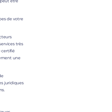
peut être
pes de votre
acteurs
ervices très
certifié
tement une
de
s juridiques
ns.
riques