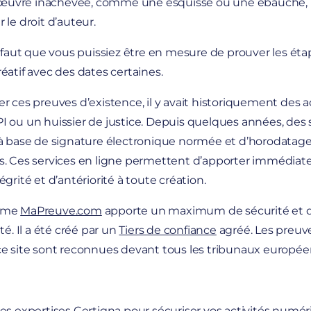
uvre inachevée, comme une esquisse ou une ébauche, 
 le droit d’auteur.
l faut que vous puissiez être en mesure de prouver les éta
éatif avec des dates certaines.
r ces preuves d’existence, il y avait historiquement des 
 ou un huissier de justice. Depuis quelques années, des s
à base de signature électronique normée et d’horodatage 
s. Ces services en ligne permettent d’apporter immédia
égrité et d’antériorité à toute création.
omme
MaPreuve.com
apporte un maximum de sécurité et 
té. Il a été créé par un
Tiers de confiance
agréé. Les preuve
ce site sont reconnues devant tous les tribunaux europée
es expertises Certigna pour sécuriser vos activités numé