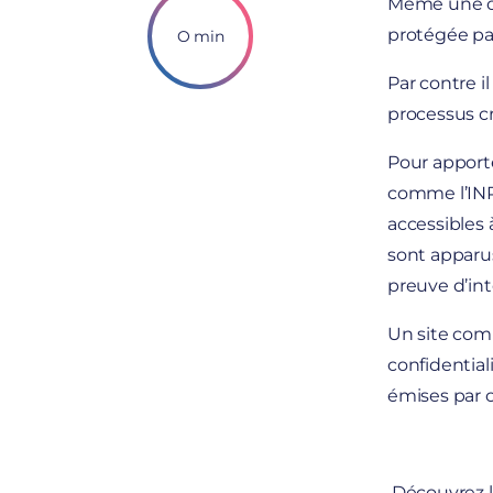
Même une œ
protégée par
O min
Par contre i
processus cr
Pour apporte
comme l’INPI
accessibles 
sont apparu
preuve d’int
Un site c
confidentiali
émises par 
Découvrez l