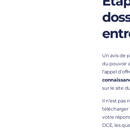
Étap
doss
entr
Un avis de p
du pouvoir 
l’appel d’of
connaissan
sur le site 
Il n’est pas
télécharger 
votre répons
DCE, les que