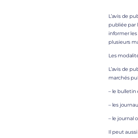
L’avis de pu
publiée par 
informer les
plusieurs m
Les modalité
L’avis de pu
marchés publ
– le bulleti
– les journa
– le journal
Il peut auss