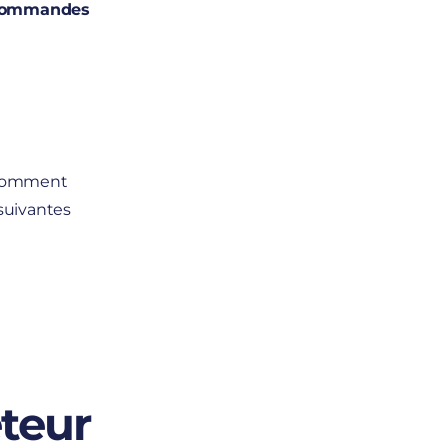
s commandes
z comment
 suivantes
teur