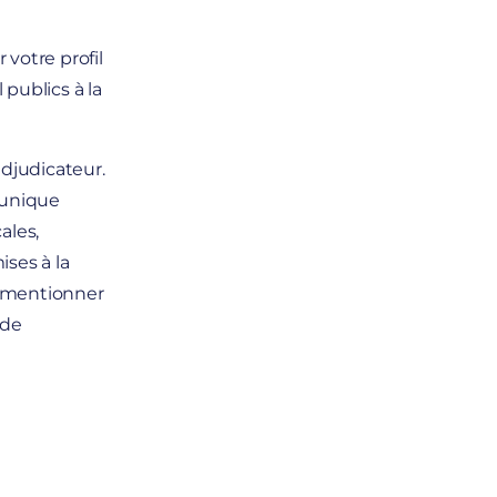
 votre profil
 publics à la
adjudicateur.
r unique
ales,
ses à la
c mentionner
 de