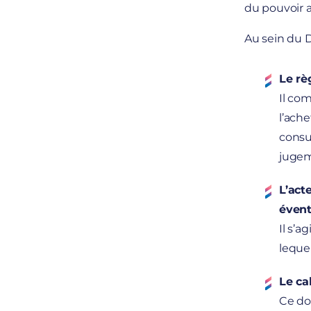
du pouvoir a
Au sein du D
Le rè
Il com
l’ache
consul
jugem
L’act
évent
Il s’a
leque
Le ca
Ce do