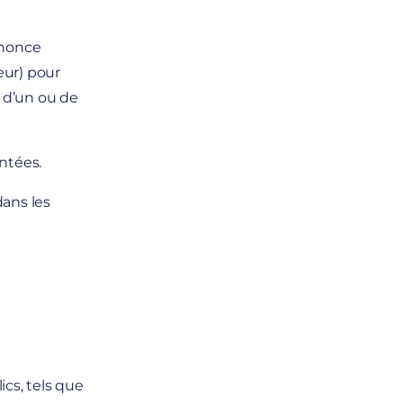
annonce
eur) pour
n d’un ou de
ntées.
dans les
ics, tels que