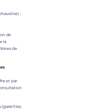
haustive) :
tion de
e la
ritères de
xes
fre et par
onsultation.
 (garanties,