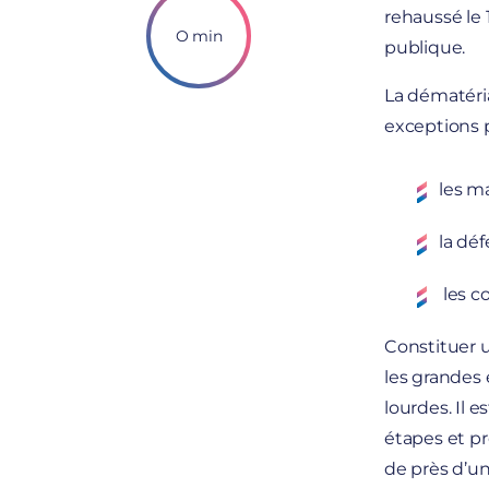
rehaussé le 
O min
publique.
La dématéri
exceptions p
les m
la déf
les c
Constituer u
les grandes 
lourdes. Il 
étapes et pr
de près d’u