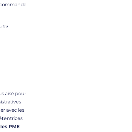
 la commande
ques
us aisé pour
istratives
er avec les
étentrices
,
les PME