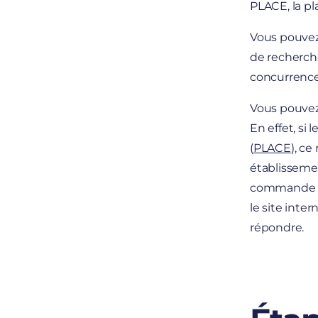
PLACE, la pl
Vous pouvez 
de recherche
concurrence
Vous pouvez 
En effet, si
(
PLACE
), ce
établissemen
commande pu
le site inter
répondre.