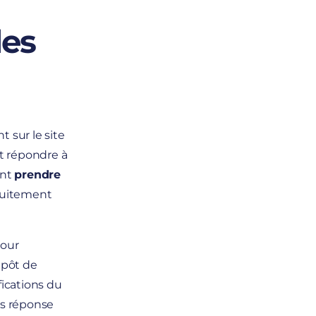
des
 sur le site
t répondre à
ant
prendre
atuitement
pour
épôt de
fications du
es réponse