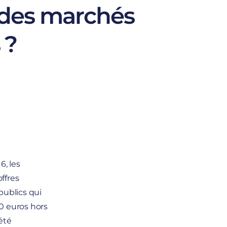
e des marchés
 ?
6, les
ffres
publics qui
0 euros hors
été