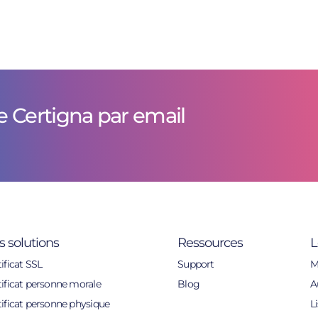
e Certigna par email
s solutions
Ressources
L
ificat SSL
Support
M
tificat personne morale
Blog
A
tificat personne physique
L