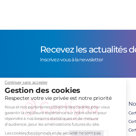
Recevez les actualités d
Inscrivez-vous à la newsletter
Continuer sans accepter
Gestion des cookies
Respecter votre vie privée est notre priorité
No
Nous et nos partenaires utilisons des cookies pour vous
garantir la meilleure expérience sur notre site et pour
Cert
répondre à nos besoins statistiques et de mesure
Cer
d’audience, pour les améliorations futures du site.
Cer
Les cookies fonctionnels et de sécurité ne sont pas