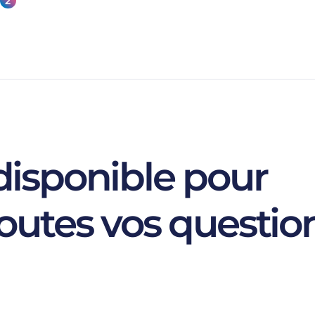
2
isponible pour
outes vos questio