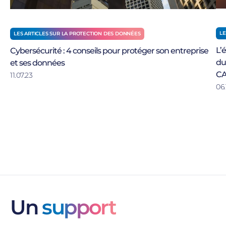
LE
LES ARTICLES SUR LA PROTECTION DES DONNÉES
L’
Cybersécurité : 4 conseils pour protéger son entreprise
du
et ses données
CA
11.07.23
06.
Un
support